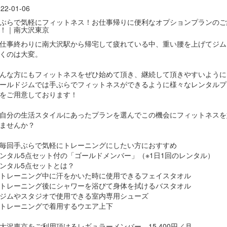
22-01-06
ぶらで気軽にフィットネス！お仕事帰りに便利なオプションプランのご
！｜南大沢東京
仕事終わりに南大沢駅から帰宅して疲れている中、重い腰を上げてジム
くのは大変。
んな方にもフィットネスをぜひ始めて頂き、継続して頂きやすいように
ールドジムでは手ぶらでフィットネスができるように様々なレンタルプ
をご用意しております！
自分の生活スタイルにあったプランを選んでこの機会にフィットネスを
ませんか？
毎回手ぶらで気軽にトレーニングにしたい方におすすめ
ンタル5点セット付の「ゴールドメンバー」（※1日1回のレンタル）
ンタル5点セットとは？
トレーニング中に汗をかいた時に使用できるフェイスタオル
トレーニング後にシャワーを浴びて身体を拭けるバスタオル
ジムやスタジオで使用できる室内専用シューズ
トレーニングで着用するウエア上下
大沢東京をご利用頂けるレギュラーメンバー 15,400円／月