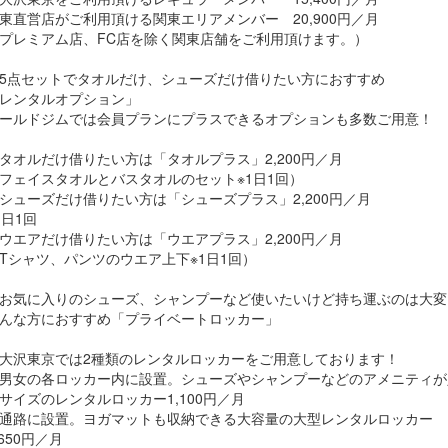
東直営店がご利用頂ける関東エリアメンバー 20,900円／月
プレミアム店、FC店を除く関東店舗をご利用頂けます。）
5点セットでタオルだけ、シューズだけ借りたい方におすすめ
レンタルオプション」
ールドジムでは会員プランにプラスできるオプションも多数ご用意！
タオルだけ借りたい方は「タオルプラス」2,200円／月
フェイスタオルとバスタオルのセット※1日1回）
シューズだけ借りたい方は「シューズプラス」2,200円／月
1日1回
ウエアだけ借りたい方は「ウエアプラス」2,200円／月
Tシャツ、パンツのウエア上下※1日1回）
お気に入りのシューズ、シャンプーなど使いたいけど持ち運ぶのは大変
んな方におすすめ「プライベートロッカー」
大沢東京では2種類のレンタルロッカーをご用意しております！
男女の各ロッカー内に設置。シューズやシャンプーなどのアメニティが
サイズのレンタルロッカー1,100円／月
通路に設置。ヨガマットも収納できる大容量の大型レンタルロッカー
,650円／月