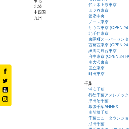
東北
代々木上原東京
北陸
四ツ谷東京
中四国
銀座中央
九州
ノース東京
サウス東京 (OPEN 24 
北千住東京
東陽町スーパーセンタ
西葛西東京 (OPEN 24 
練馬高野台東京
府中東京 (OPEN 24 H
南大沢東京
国立東京
町田東京
千葉
浦安千葉
行徳千葉アスレチック
津田沼千葉
幕張千葉ANNEX
南船橋千葉
千葉ニュータウンジョ
成田千葉