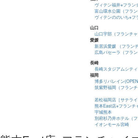
ヴィテン福井※フラン
富山環水公園（フラン
ヴィテンののいち※フ
山口
山口宇部（フランチャ
愛媛
新居浜愛媛 （フラン
広島パセーラ（フラン
長崎
長崎スタジアムシティ
福岡
博多リバレイン(OPEN 2
筑紫野福岡（フランチ
若松福岡店［サテライ
熊本East店※フラン
宇城熊本
別府杉乃井ホテル（フ
イオンモール宮崎