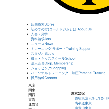
店舗検索
Stores
初めての方(ゴールドジムとは)
About Us
入会 • 見学
資料請求
Join
ニュース
News
トレーニング サポート
Training Support
スタジオ
Studio
成人・キッズスクール
School
法人会員
Corp. Membership
ショッピング
Shopping
パーソナルトレーニング・加圧
Personal Training
採用情報
Careers
東京
関東
東京23区
関西
原宿東京 (OPEN 24 H
東海
表参道東京
北海道
南青山東京