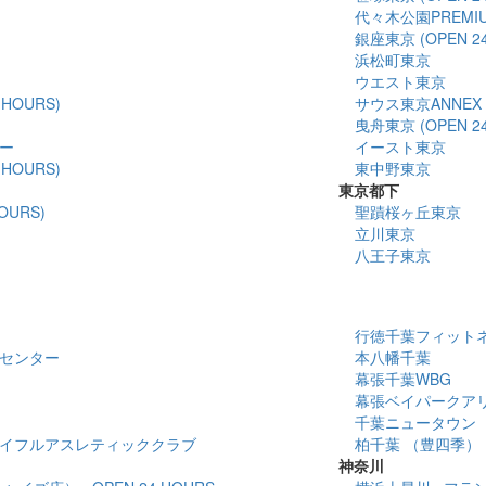
代々木公園PREMI
銀座東京 (OPEN 24
浜松町東京
ウエスト東京
HOURS)
サウス東京ANNEX
曳舟東京 (OPEN 24
ー
イースト東京
HOURS)
東中野東京
東京都下
OURS)
聖蹟桜ヶ丘東京
立川東京
八王子東京
行徳千葉フィットネスセ
センター
本八幡千葉
幕張千葉WBG
幕張ベイパークア
千葉ニュータウン
イフルアスレティッククラブ
柏千葉 （豊四季）
神奈川