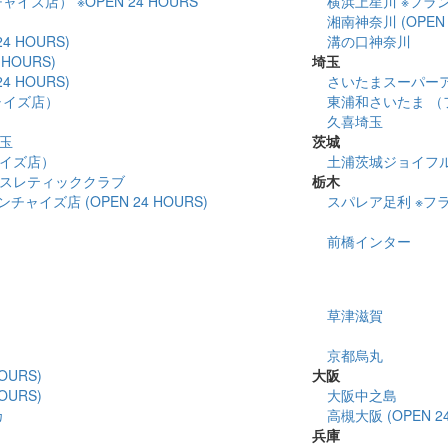
イズ店） ※OPEN 24 HOURS
横浜上星川 ※フランチ
湘南神奈川 (OPEN 
4 HOURS)
溝の口神奈川
HOURS)
埼玉
4 HOURS)
さいたまスーパー
ャイズ店）
東浦和さいたま （
久喜埼玉
玉
茨城
イズ店）
土浦茨城ジョイフ
スレティッククラブ
栃木
ャイズ店 (OPEN 24 HOURS)
スパレア足利 ※フラン
前橋インター
草津滋賀
京都烏丸
OURS)
大阪
OURS)
大阪中之島
カ
高槻大阪 (OPEN 24
兵庫