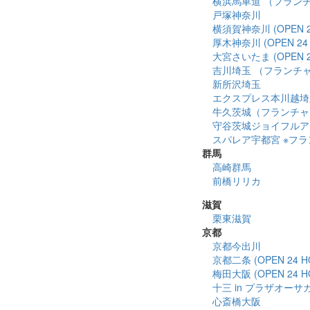
横浜馬車道 （フランチャ
戸塚神奈川
横須賀神奈川 (OPEN 2
厚木神奈川 (OPEN 24 
大宮さいたま (OPEN 2
吉川埼玉 （フランチ
新所沢埼玉
エクスプレス本川越埼
牛久茨城（フランチャ
守谷茨城ジョイフルア
スパレア宇都宮 ※フランチ
群馬
高崎群馬
前橋リリカ
滋賀
栗東滋賀
京都
京都今出川
京都二条 (OPEN 24 H
梅田大阪 (OPEN 24 H
十三 in プラザオーサ
心斎橋大阪