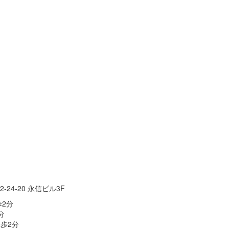
-24-20 永信ビル3F
2分
分
歩2分