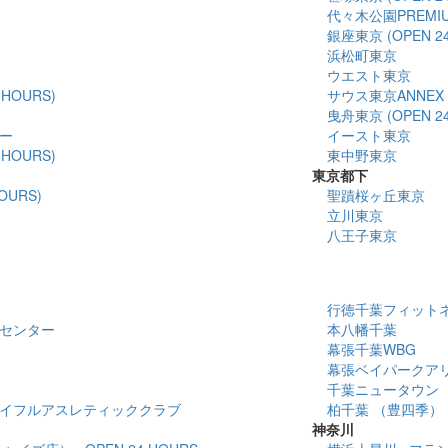
代々木公園PREMI
銀座東京 (OPEN 24
浜松町東京
ウエスト東京
HOURS)
サウス東京ANNEX
曳舟東京 (OPEN 24
ー
イースト東京
HOURS)
東中野東京
東京都下
OURS)
聖蹟桜ヶ丘東京
立川東京
八王子東京
行徳千葉フィットネスセ
センター
本八幡千葉
幕張千葉WBG
幕張ベイパークア
千葉ニュータウン
イフルアスレティッククラブ
柏千葉 （豊四季）
神奈川