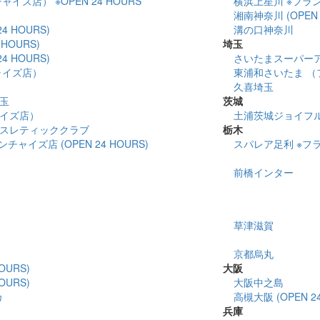
イズ店） ※OPEN 24 HOURS
横浜上星川 ※フランチ
湘南神奈川 (OPEN 
4 HOURS)
溝の口神奈川
HOURS)
埼玉
4 HOURS)
さいたまスーパー
ャイズ店）
東浦和さいたま （
久喜埼玉
玉
茨城
イズ店）
土浦茨城ジョイフ
スレティッククラブ
栃木
ャイズ店 (OPEN 24 HOURS)
スパレア足利 ※フラン
前橋インター
草津滋賀
京都烏丸
OURS)
大阪
OURS)
大阪中之島
カ
高槻大阪 (OPEN 24
兵庫