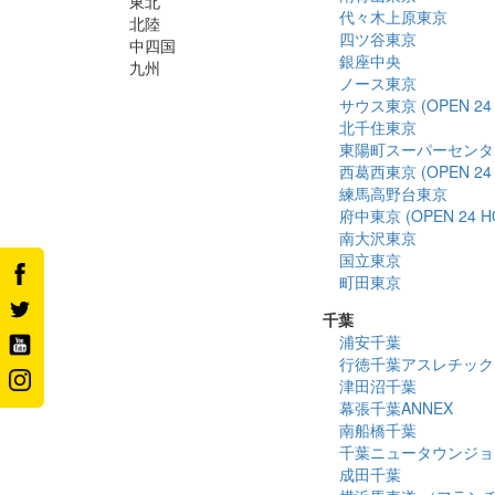
東北
代々木上原東京
北陸
四ツ谷東京
中四国
銀座中央
九州
ノース東京
サウス東京 (OPEN 24 
北千住東京
東陽町スーパーセンタ
西葛西東京 (OPEN 24 
練馬高野台東京
府中東京 (OPEN 24 H
南大沢東京
国立東京
町田東京
千葉
浦安千葉
行徳千葉アスレチック
津田沼千葉
幕張千葉ANNEX
南船橋千葉
千葉ニュータウンジョ
成田千葉