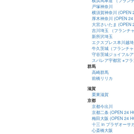
横浜馬車道 （フランチャ
戸塚神奈川
横須賀神奈川 (OPEN 2
厚木神奈川 (OPEN 24 
大宮さいたま (OPEN 2
吉川埼玉 （フランチ
新所沢埼玉
エクスプレス本川越埼
牛久茨城（フランチャ
守谷茨城ジョイフルア
スパレア宇都宮 ※フランチ
群馬
高崎群馬
前橋リリカ
滋賀
栗東滋賀
京都
京都今出川
京都二条 (OPEN 24 H
梅田大阪 (OPEN 24 H
十三 in プラザオーサ
心斎橋大阪