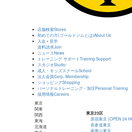
店舗検索
Stores
初めての方(ゴールドジムとは)
About Us
入会 • 見学
資料請求
Join
ニュース
News
トレーニング サポート
Training Support
スタジオ
Studio
成人・キッズスクール
School
法人会員
Corp. Membership
ショッピング
Shopping
パーソナルトレーニング・加圧
Personal Training
採用情報
Careers
東京
関東
東京23区
関西
原宿東京 (OPEN 24 H
東海
表参道東京
北海道
南青山東京