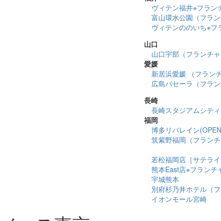
ヴィテン福井※フラン
富山環水公園（フラン
ヴィテンののいち※フ
山口
山口宇部（フランチャ
愛媛
新居浜愛媛 （フラン
広島パセーラ（フラン
長崎
長崎スタジアムシティ
福岡
博多リバレイン(OPEN 2
筑紫野福岡（フランチ
若松福岡店［サテライ
熊本East店※フラン
宇城熊本
別府杉乃井ホテル（フ
イオンモール宮崎