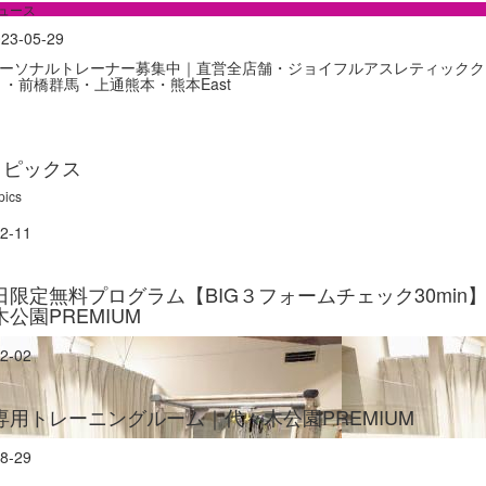
ュース
23-05-29
ーソナルトレーナー募集中｜直営全店舗・ジョイフルアスレティックク
 ・前橋群馬・上通熊本・熊本East
トピックス
pics
2-11
日限定無料プログラム【BIG３フォームチェック30min
公園PREMIUM
2-02
専用トレーニングルーム｜代々木公園PREMIUM
8-29