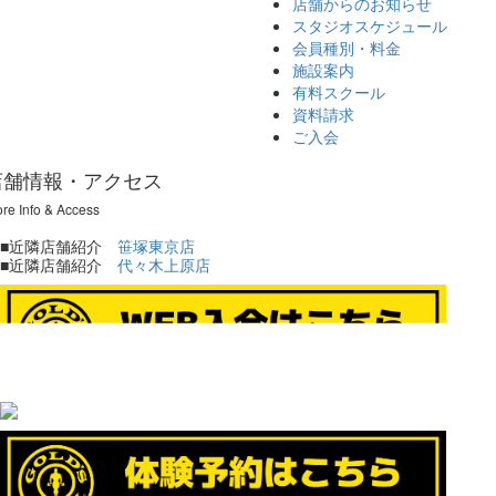
店舗からのお知らせ
スタジオスケジュール
会員種別・料金
施設案内
有料スクール
資料請求
ご入会
店舗情報・アクセス
ore Info & Access
■
近隣
店舗紹介
笹塚東京店
■近隣店舗紹介
代々木上原店