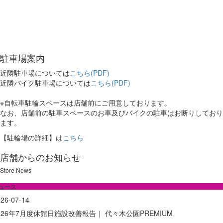
駐車場案内
近隣駐車場については
こちら(PDF)
近隣バイク駐車場については
こちら(PDF)
※自転車駐輪スペースは店舗前にご用意しております。
なお、店舗前の駐車スペースのお車及びバイクの駐車はお断りしており
ます。
【駐輪場の詳細】は
こちら
店舗からのお知らせ
Store News
ュース
26-07-14
026年7月度休館日施設改善報告｜ 代々木公園PREMIUM