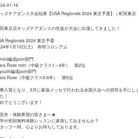
24-01-16
ッズチアダンス大会結果【USA Regionals 2024 東京予選】｜町田東京
田東京店キッズチアダンスの生徒が大会に出場してきました！
SA Regionals 2024 東京予選
024年1月13日(土) 有明コロシアム
mini編成pom部門
iara Rose mini（中級クラス1～4年） 第2位
youth編成pom部門
iara Rose（中級クラス5.6年） 第5位
事入賞となり、3月に幕張メッセで行われる全国大会への切符を手にし
た！
めでとうございます！
見学・体験希望の皆さまへ★
学や初回無料体験レッスンに参加してみませんか？
タッフ一同、心よりお待ちしております。