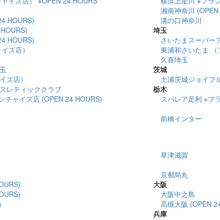
イズ店） ※OPEN 24 HOURS
横浜上星川 ※フランチ
湘南神奈川 (OPEN 
4 HOURS)
溝の口神奈川
HOURS)
埼玉
4 HOURS)
さいたまスーパー
ャイズ店）
東浦和さいたま （
久喜埼玉
玉
茨城
イズ店）
土浦茨城ジョイフ
スレティッククラブ
栃木
ャイズ店 (OPEN 24 HOURS)
スパレア足利 ※フラン
前橋インター
草津滋賀
京都烏丸
OURS)
大阪
OURS)
大阪中之島
カ
高槻大阪 (OPEN 24
兵庫