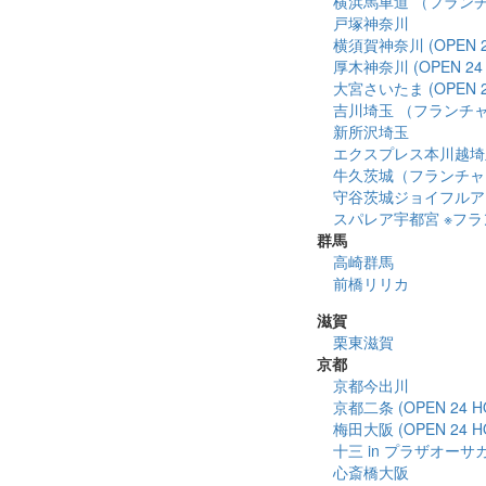
横浜馬車道 （フランチャ
戸塚神奈川
横須賀神奈川 (OPEN 2
厚木神奈川 (OPEN 24 
大宮さいたま (OPEN 2
吉川埼玉 （フランチ
新所沢埼玉
エクスプレス本川越埼
牛久茨城（フランチャ
守谷茨城ジョイフルア
スパレア宇都宮 ※フランチ
群馬
高崎群馬
前橋リリカ
滋賀
栗東滋賀
京都
京都今出川
京都二条 (OPEN 24 H
梅田大阪 (OPEN 24 H
十三 in プラザオーサ
心斎橋大阪