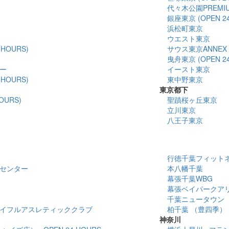
代々木公園PREMI
銀座東京 (OPEN 24
浜松町東京
ウエスト東京
HOURS)
サウス東京ANNEX
曳舟東京 (OPEN 24
ー
イースト東京
HOURS)
東中野東京
東京都下
OURS)
聖蹟桜ヶ丘東京
立川東京
八王子東京
行徳千葉フィットネスセ
センター
本八幡千葉
幕張千葉WBG
幕張ベイパークア
千葉ニュータウン
イフルアスレティッククラブ
柏千葉 （豊四季）
神奈川