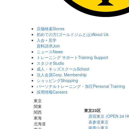
店舗検索
Stores
初めての方(ゴールドジムとは)
About Us
入会 • 見学
資料請求
Join
ニュース
News
トレーニング サポート
Training Support
スタジオ
Studio
成人・キッズスクール
School
法人会員
Corp. Membership
ショッピング
Shopping
パーソナルトレーニング・加圧
Personal Training
採用情報
Careers
東京
関東
東京23区
関西
原宿東京 (OPEN 24 H
東海
表参道東京
北海道
南青山東京