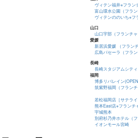
ヴィテン福井※フラン
富山環水公園（フラン
ヴィテンののいち※フ
山口
山口宇部（フランチャ
愛媛
新居浜愛媛 （フラン
広島パセーラ（フラン
長崎
長崎スタジアムシティ
福岡
博多リバレイン(OPEN 2
筑紫野福岡（フランチ
若松福岡店［サテライ
熊本East店※フラン
宇城熊本
別府杉乃井ホテル（フ
イオンモール宮崎