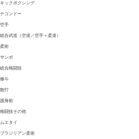
キックボクシング
テコンドー
空手
総合武道（空道／空手＋柔道）
柔術
サンボ
総合格闘技
修斗
散打
護身術
格闘技その他
ムエタイ
ブラジリアン柔術