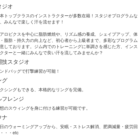
タジオ
本トップクラスのインストラクターが多数在籍！スタジオプログラムな
ら、みんなで楽しく汗を流せます！
アロビクスを中心に脂肪燃焼や、リズム感の養成、シェイプアップ、体
・脂肪・持久力の向上など、初心者から上級者まで、多彩なプログラム
意しております。ジム内でのトレーニングに単調さを感じた方、インス
クターと一緒にみんなで良い汗を流してみませんか？
闘技スタジオ
ンドバッグで打撃練習が可能！
ング
クシングもできる、本格的なリングを完備。
ルフレンジ
想のスウィングを身に付ける練習が可能です。
ウナ
日のウォーミングアップから、安眠・ストレス解消、肥満減量・疲労回
・・・etc