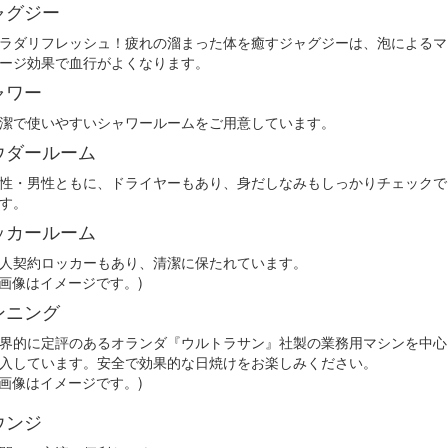
ャグジー
ラダリフレッシュ！疲れの溜まった体を癒すジャグジーは、泡によるマ
ージ効果で血行がよくなります。
ャワー
潔で使いやすいシャワールームをご用意しています。
ウダールーム
性・男性ともに、ドライヤーもあり、身だしなみもしっかりチェックで
す。
ッカールーム
人契約ロッカーもあり、清潔に保たれています。
※画像はイメージです。)
ンニング
界的に定評のあるオランダ『ウルトラサン』社製の業務用マシンを中心
入しています。安全で効果的な日焼けをお楽しみください。
※画像はイメージです。)
ウンジ