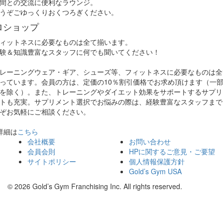
間との交流に便利なラウンジ。
うぞごゆっくりおくつろぎください。
ロショップ
ィットネスに必要なものは全て揃います。
験＆知識豊富なスタッフに何でも聞いてください！
レーニングウェア・ギア、シューズ等、フィットネスに必要なものは全
っています。会員の方は、定価の10％割引価格でお求め頂けます（一
を除く）。また、トレーニングやダイエット効果をサポートするサプリ
トも充実。サプリメント選択でお悩みの際は、経験豊富なスタッフまで
ぞお気軽にご相談ください。
詳細は
こちら
会社概要
お問い合わせ
会員会則
HPに関するご意見・ご要望
サイトポリシー
個人情報保護方針
Gold’s Gym USA
© 2026 Gold’s Gym Franchising Inc. All rights reserved.