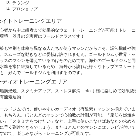
ラウンジ
プロショップ
ェイトトレーニングエリア
心者から中上級者まで効果的なウェートトレーニングが可能！トレーニ
環境、器具の充実度はワールドクラスです！
齢も性別も体格も異なる人たちが使うマシンだからこそ、調節機能や強
、スムーズな動きなどに妥協は許されません。ゴールドジムが世界トッ
ラスのマシンを備えているのはそのためです。海外のゴールドジムと同
水準を常に維持しているため、海外から訪れた様々なトップアスリート
も、好んでゴールドジムを利用するのです。
ーディオトレーニングエリア
脂肪燃焼、スタミナアップ、ストレス解消…etc 手軽に楽しめて効果抜
有酸素運動！
ールドジムでは、使いやすいカーディオ（有酸素）マシンを揃えていま
。もちろん、ほとんどのマシンで心拍数の計測が可能。「脂肪を燃焼さ
い」「スタミナをつけたい」など、上手に使いこなせばあなたの求める
に早く到達できるでしょう。またほとんどのマシンにはテレビが付いて
すので、楽しみながらトレーニングが可能です。