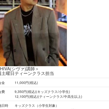
HIVA(シヴァ)講師＞
週土曜日ティーンクラス担当
会金
11,000円(税込)
会費
9,350円(税込)(キッズクラス/小学生)
12,100円(税込)(ティーンクラス/中高生以上)
施日時
キッズクラス（小学生対象）