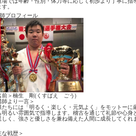
道場では年齢・性別・体力等に応じて初歩より丁寧に指
ます。
講師プロフィール
名前＞楠生 剛(くすばえ ごう)
講師より一言＞
供たちには「明るく・楽しく・元気よく」をモットーに
も明るい雰囲気で指導します。稽古を通じて礼節や心身
逞しく、強さと優しさを兼ね備えた人間に成長してくれ
。
主な戦歴＞