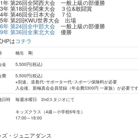
011年 第26回全関西大会 一般上級の部優勝
13年 第18回全関東大会 ３位&敢闘賞
14年 第46回全日本大会 ７位
15年 第2回KWU世界大会 出場
16年 第24回全中部大会
一般上級の部優勝
19年 第36回全東北大会
優勝
式HPは
コチラ
師
楠生 剛
会金
5,500円(税込)
会費
5,500円(税込)
※別途、道着代･サポーター代･スポーツ保険料が必要
入会後、新極真会会員登録（年会費3300円 一家族）が必要で
施日時
毎週水曜日 2ndスタジオにて
キッズクラス（4歳～小学校6年生）
17:00～18:00
ッズ・ジュニアダンス