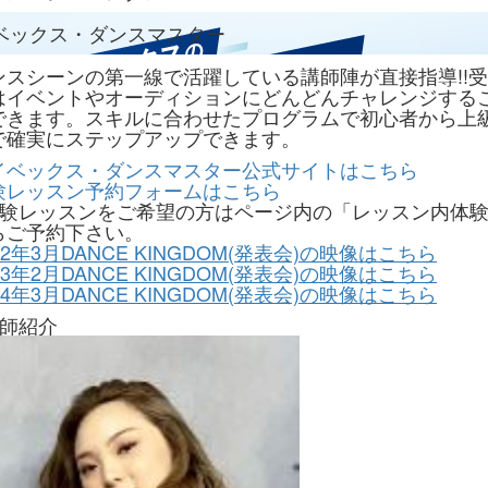
ベックス・ダンスマスター
ンスシーンの第一線で活躍している講師陣が直接指導!!
はイベントやオーディションにどんどんチャレンジする
できます。スキルに合わせたプログラムで初心者から上
で確実にステップアップできます。
イベックス・ダンスマスター公式サイトはこちら
験レッスン予約フォームはこちら
体験レッスンをご希望の方はページ内の「レッスン内体
らご予約下さい。
22年3月DANCE KINGDOM(発表会)の映像はこちら
23年2月DANCE KINGDOM(発表会)の映像はこちら
24年3月DANCE KINGDOM(発表会)の映像はこちら
講師紹介