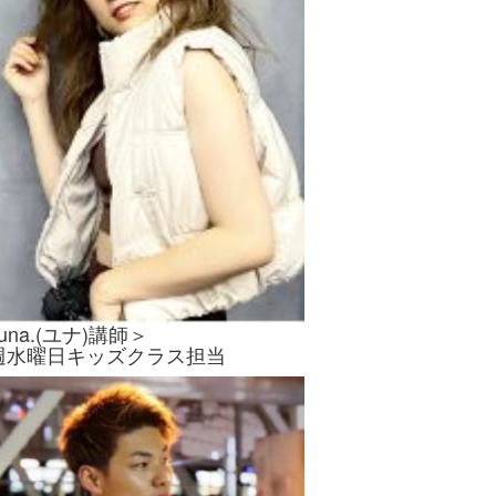
una.(ユナ)講師＞
週水曜日キッズクラス担当