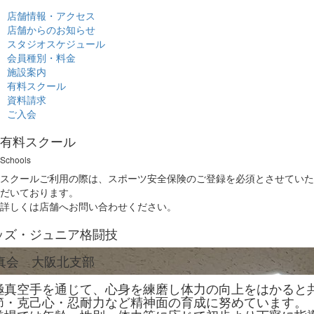
店舗情報・アクセス
店舗からのお知らせ
スタジオスケジュール
会員種別・料金
施設案内
有料スクール
資料請求
ご入会
有料スクール
Schools
スクールご利用の際は、スポーツ安全保険のご登録を必須とさせていた
だいております。
詳しくは店舗へお問い合わせください。
ッズ・ジュニア格闘技
真会 大阪北支部
極真空手を通じて、心身を練磨し体力の向上をはかると
節・克己心・忍耐力など精神面の育成に努めています。