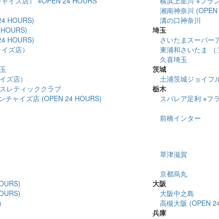
イズ店） ※OPEN 24 HOURS
横浜上星川 ※フランチ
湘南神奈川 (OPEN 
4 HOURS)
溝の口神奈川
HOURS)
埼玉
4 HOURS)
さいたまスーパー
ャイズ店）
東浦和さいたま （
久喜埼玉
玉
茨城
イズ店）
土浦茨城ジョイフ
スレティッククラブ
栃木
ャイズ店 (OPEN 24 HOURS)
スパレア足利 ※フラン
前橋インター
草津滋賀
京都烏丸
OURS)
大阪
OURS)
大阪中之島
カ
高槻大阪 (OPEN 24
兵庫