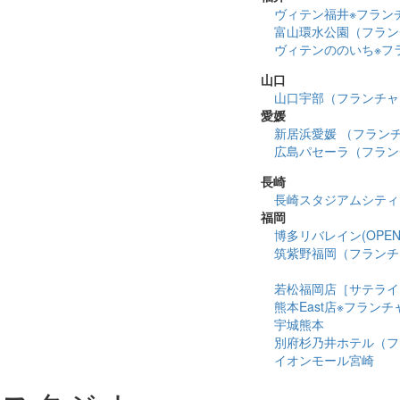
ヴィテン福井※フラン
富山環水公園（フラン
ヴィテンののいち※フ
山口
山口宇部（フランチャ
愛媛
新居浜愛媛 （フラン
広島パセーラ（フラン
長崎
長崎スタジアムシティ
福岡
博多リバレイン(OPEN 2
筑紫野福岡（フランチ
若松福岡店［サテライ
熊本East店※フラン
宇城熊本
別府杉乃井ホテル（フ
イオンモール宮崎