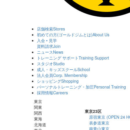
店舗検索
Stores
初めての方(ゴールドジムとは)
About Us
入会 • 見学
資料請求
Join
ニュース
News
トレーニング サポート
Training Support
スタジオ
Studio
成人・キッズスクール
School
法人会員
Corp. Membership
ショッピング
Shopping
パーソナルトレーニング・加圧
Personal Training
採用情報
Careers
東京
関東
東京23区
関西
原宿東京 (OPEN 24 H
東海
表参道東京
北海道
南青山東京