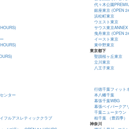
代々木公園PREMI
銀座東京 (OPEN 24
浜松町東京
ウエスト東京
HOURS)
サウス東京ANNEX
曳舟東京 (OPEN 24
ー
イースト東京
HOURS)
東中野東京
東京都下
OURS)
聖蹟桜ヶ丘東京
立川東京
八王子東京
行徳千葉フィットネスセ
センター
本八幡千葉
幕張千葉WBG
幕張ベイパークア
千葉ニュータウン
イフルアスレティッククラブ
柏千葉 （豊四季）
神奈川