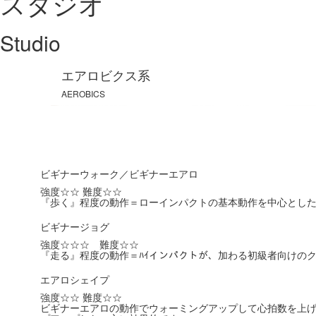
スタジオ
Studio
エアロビクス系
AEROBICS
ビギナーウォーク／ビギナーエアロ
強度☆☆ 難度☆☆
『歩く』程度の動作＝ローインパクトの基本動作を中心とし
ビギナージョグ
強度☆☆☆ 難度☆☆
『走る』程度の動作＝ﾊｲインパクトが、加わる初級者向けの
エアロシェイプ
強度☆☆ 難度☆☆
ビギナーエアロの動作でウォーミングアップして心拍数を上