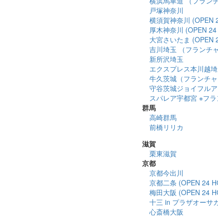
横浜馬車道 （フランチャ
戸塚神奈川
横須賀神奈川 (OPEN 2
厚木神奈川 (OPEN 24 
大宮さいたま (OPEN 2
吉川埼玉 （フランチ
新所沢埼玉
エクスプレス本川越埼
牛久茨城（フランチャ
守谷茨城ジョイフルア
スパレア宇都宮 ※フランチ
群馬
高崎群馬
前橋リリカ
滋賀
栗東滋賀
京都
京都今出川
京都二条 (OPEN 24 H
梅田大阪 (OPEN 24 H
十三 in プラザオーサ
心斎橋大阪