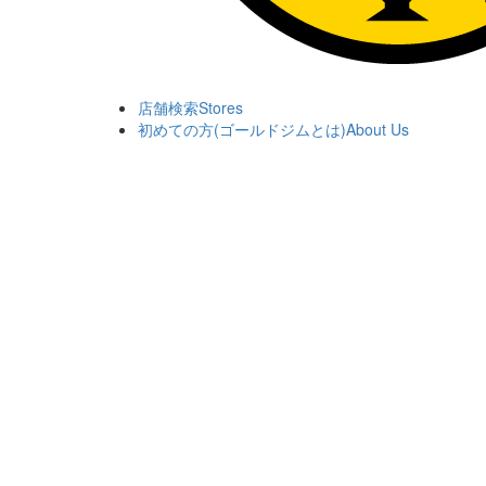
店舗検索
Stores
初めての方(ゴールドジムとは)
About Us
入会 • 見学
資料請求
Join
ニュース
News
トレーニング サポート
Training Support
スタジオ
Studio
成人・キッズスクール
School
法人会員
Corp. Membership
ショッピング
Shopping
パーソナルトレーニング・加圧
Personal Training
採用情報
Careers
東京
関東
東京23区
関西
原宿東京 (OPEN 24 H
東海
表参道東京
北海道
南青山東京